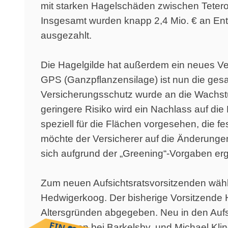
mit starken Hagelschäden zwischen Tetero
Insgesamt wurden knapp 2,4 Mio. € an En
ausgezahlt.
Die Hagelgilde hat außerdem ein neues Ver
GPS (Ganzpflanzensilage) ist nun die ges
Versicherungsschutz wurde an die Wachst
geringere Risiko wird ein Nachlass auf die
speziell für die Flächen vorgesehen, die f
möchte der Versicherer auf die Änderungen
sich aufgrund der „Greening“-Vorgaben er
Zum neuen Aufsichtsratsvorsitzenden wähl
Hedwigerkoog. Der bisherige Vorsitzende He
Altersgründen abgegeben. Neu in den Aufs
Gut Rögen bei Barkelsby, und Michael Klin