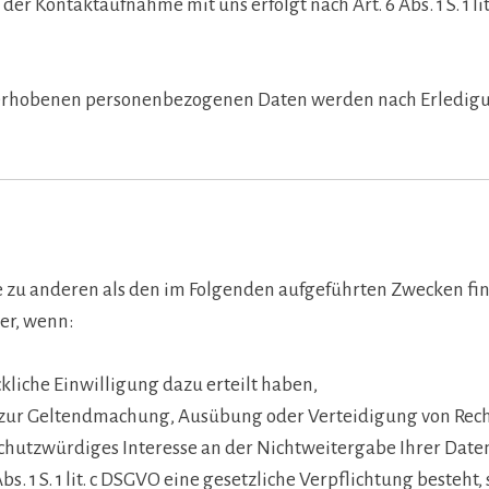
 Kontaktaufnahme mit uns erfolgt nach Art. 6 Abs. 1 S. 1 lit
 erhobenen personenbezogenen Daten werden nach Erledigun
 zu anderen als den im Folgenden aufgeführten Zwecken find
er, wenn:
rückliche Einwilligung dazu erteilt haben,
SGVO zur Geltendmachung, Ausübung oder Verteidigung von Rec
chutzwürdiges Interesse an der Nichtweitergabe Ihrer Date
Abs. 1 S. 1 lit. c DSGVO eine gesetzliche Verpflichtung besteht,