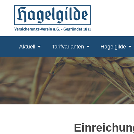
Skip
to
content
Aktuell
Tarifvarianten
Hagelgilde
Einreichun