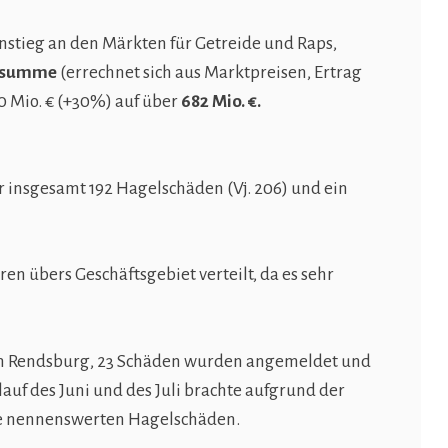
nstieg an den Märkten für Getreide und Raps,
gssumme
(errechnet sich aus Marktpreisen, Ertrag
0 Mio. € (+30%) auf über
682 Mio. €.
r insgesamt 192 Hagelschäden (Vj. 206) und ein
ren übers Geschäftsgebiet verteilt, da es sehr
um Rendsburg, 23 Schäden wurden angemeldet und
lauf des Juni und des Juli brachte aufgrund der
ne nennenswerten Hagelschäden.