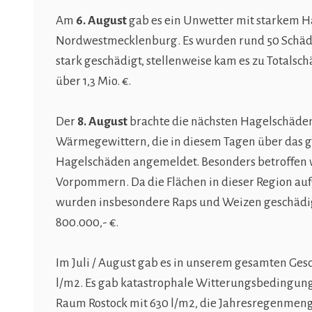
Am
6. August
gab es ein Unwetter mit starkem 
Nordwestmecklenburg. Es wurden rund 50 Schäde
stark geschädigt, stellenweise kam es zu Totals
über 1,3 Mio. €.
Der
8. August
brachte die nächsten Hagelschäden
Wärmegewittern, die in diesem Tagen über das g
Hagelschäden angemeldet. Besonders betroffen 
Vorpommern. Da die Flächen in dieser Region au
wurden insbesondere Raps und Weizen geschädig
800.000,- €.
Im Juli / August gab es in unserem gesamten Ge
l/m2. Es gab katastrophale Witterungsbedingun
Raum Rostock mit 630 l/m2, die Jahresregenmenge