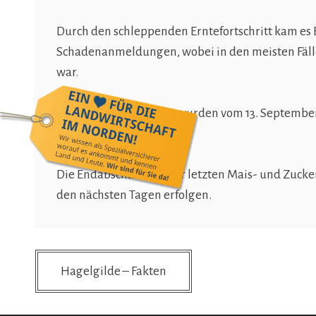
Durch den schleppenden Erntefortschritt kam es
Schadenanmeldungen, wobei in den meisten Fälle
war.
Vorerst letzte Schäden wurden vom 13. Septemb
Zuckerrüben geschädigt.
Die Endabschätzung der letzten Mais- und Zucker
den nächsten Tagen erfolgen.
Beitragsnavigation
Hagelgilde – Fakten