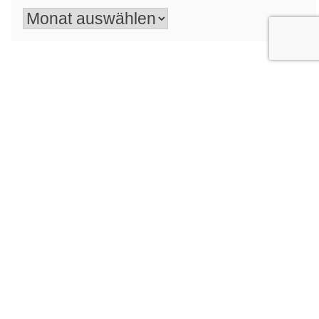
Archiv
Angebot anfordern
Hagelgilde
Aktuelle Nachrichten
Ansprechpartner
Kontakt
Datenschutz